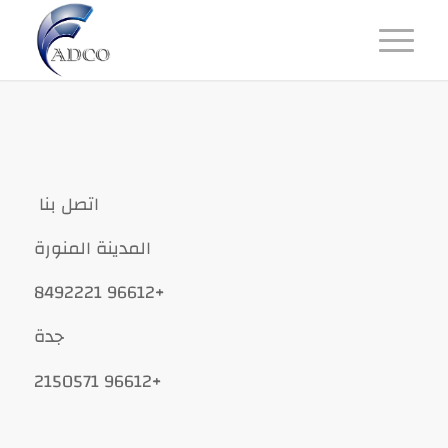
اتصل بنا
المدينة المنورة
8492221 96612+
جدة
2150571 96612+