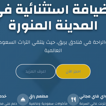
ضيافة استثنائية ف
المدينة المنورة
راحة في فنادق بريق، حيث يلتقي التراث السعود
العالمية
احجز الآن
اعرف المزيد
اي فاي مجاني
مطعم راقٍ
خدمة 7
نترنت عالي السرعة
مأكولات سعودية وعالمية
دعم على مدا