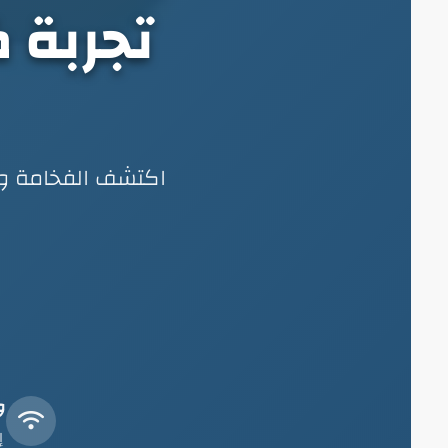
تجربة 
اكتشف الفخامة وال
و
إ